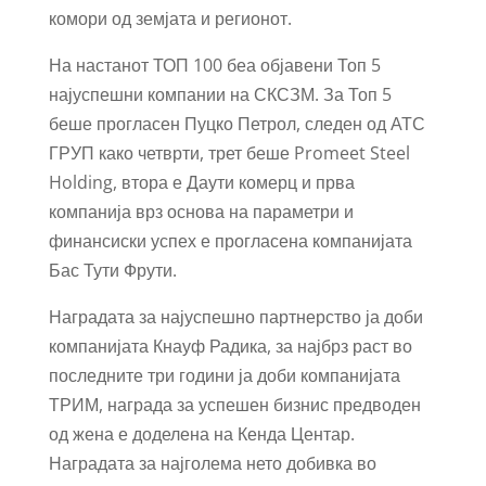
комори од земјата и регионот.
На настанот ТОП 100 беа објавени Топ 5
најуспешни компании на СКСЗМ. За Топ 5
беше прогласен Пуцко Петрол, следен од АТС
ГРУП како четврти, трет беше Promeet Steel
Holding, втора е Даути комерц и прва
компанија врз основа на параметри и
финансиски успех е прогласена компанијата
Бас Тути Фрути.
Наградата за најуспешно партнерство ја доби
компанијата Кнауф Радика, за најбрз раст во
последните три години ја доби компанијата
ТРИМ, награда за успешен бизнис предводен
од жена е доделена на Кенда Центар.
Наградата за најголема нето добивка во