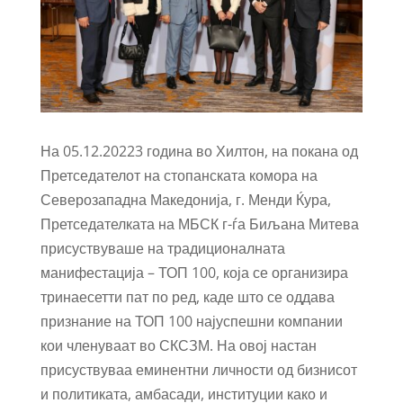
На 05.12.20223 година во Хилтон, на покана од
Претседателот на стопанската комора на
Северозападна Македонија, г. Менди Ќура,
Претседателката на МБСК г-ѓа Биљана Митева
присуствуваше на традиционалната
манифестација – ТОП 100, која се организира
тринаесетти пат по ред, каде што се оддава
признание на ТОП 100 најуспешни компании
кои членуваат во СКСЗМ. На овој настан
присуствуваа еминентни личности од бизнисот
и политиката, амбасади, институции како и