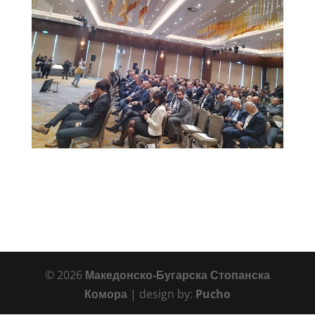
© 2026
Македонско-Бугарска Стопанска
Комора
| design by:
Pucho