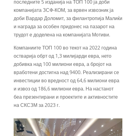
последните 5 изданија на ТОП 100 ја доби
компанијата ЗСФ-КОМ, за врвен извозник ја
доби Вардар Доломит, за филантропија Малиќи
и награда за особен придонес на пазарот на
трудот е доделена на компанијата Мотиви.
Компаниите ТОП 100 во текот на 2022 година
остварија обрт од 1,3 милијарди евра, нето
добивка над 100 милиони евра, а бројот на
вработени достигна над 9400. Реализирани се
инвестиции во вредност од 64,6 милиони евра
и извоз од 186,6 милиони евра. На настанот
беа презентирани и проектите и активностите
на СКСЗМ за 2023 г.