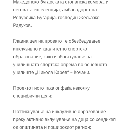
Македонско-бугарската стопанска комора, и
неговата екселенција, амбасадорот на
Република Бугарија, господин Жељазко
Радуков.
Главна цел на проектот е обезбедување
инклузивно и квалитетно спортско
образование, како и збогатување на
училишната спортска опрема во основното
училиште „Никола Карев“ – Кочани.
Проектот исто така опфаќа неколку
специфични цели:
Поттикнување на инклузивно образование
преку активно вклучување на деца со хендикеп
од општината и поширокиот регион;