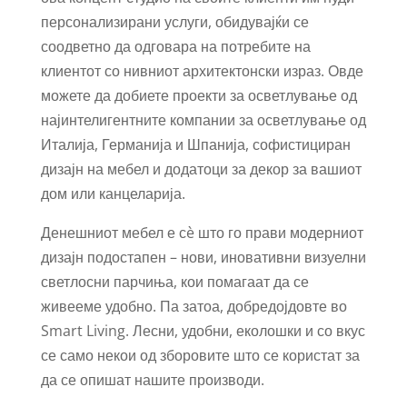
персонализирани услуги, обидувајќи се
соодветно да одговара на потребите на
клиентот со нивниот архитектонски израз. Овде
можете да добиете проекти за осветлување од
најинтелигентните компании за осветлување од
Италија, Германија и Шпанија, софистициран
дизајн на мебел и додатоци за декор за вашиот
дом или канцеларија.
Денешниот мебел е сè што го прави модерниот
дизајн подостапен – нови, иновативни визуелни
светлосни парчиња, кои помагаат да се
живееме удобно. Па затоа, добредојдовте во
Smart Living. Лесни, удобни, еколошки и со вкус
се само некои од зборовите што се користат за
да се опишат нашите производи.