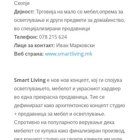
Скопје
Дејност:
Трговија на мало со мебел,опрема за
осветлување и други предмети за домаќинство,
во специјализирани продавници
Телефон:
078 215 624
Лице за контакт:
Иван Марковски
Веб страна:
www.smartliving.mk
Smart Living
е нов нов концепт, кој ги спојува
осветлувањето, мебелот и украсниот хардвер
во една прекрасна продавница. Тие се
дефинираат како архитектонско концепт студио
+ продавница за мебел и осветлување.
Спротивно на популарното верување дека
мебелот се купува како финализиран производ,
ова концепт студио на своите клиенти им нуди